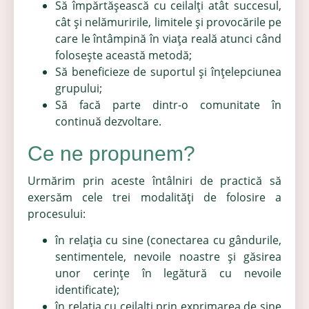
Să împărtăşească cu ceilalţi atât succesul,
cât şi nelămuririle, limitele şi provocările pe
care le întâmpină în viaţa reală atunci când
foloseşte această metodă;
Să beneficieze de suportul şi înţelepciunea
grupului;
Să facă parte dintr-o comunitate în
continuă dezvoltare.
Ce ne propunem?
Urmărim prin aceste întâlniri de practică să
exersăm cele trei modalități de folosire a
procesului:
în relația cu sine (conectarea cu gândurile,
sentimentele, nevoile noastre și găsirea
unor cerințe în legătură cu nevoile
identificate);
în relația cu ceilalți prin exprimarea de sine