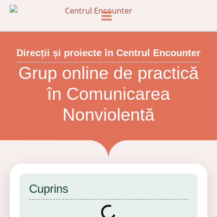
Direcții și proiecte în Centrul Encounter
Grup online de practică
în Comunicarea
Nonviolentă
Cuprins