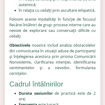
autentică;
în relația cu ceilalți prin ascultare empatică.
Folosim aceste modalități în funcție de focusul
fiecărei întâlniri de grup: procese interne care au
nevoie de explorare sau conversații dificile cu
ceilalți.
Obiectivele
noastre includ analiza obstacolelor
din comunicarea în situații aduse de participanți
și înțelegerea acestora prin prisma Comunicării
Nonviolente, clarificarea intenției, identificarea
sentimentelor și a nevoilor, formularea
cerințelor.
Cadrul întâlnirilor
Durata sesiunilor
de practică este de 2
ore;
Frecvența
este lunară;