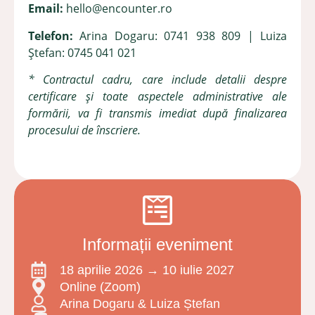
Email:
hello@encounter.ro
Telefon:
Arina Dogaru: 0741 938 809 | Luiza
Ștefan: 0745 041 021
* Contractul cadru, care include detalii despre
certificare și toate aspectele administrative ale
formării, va fi transmis imediat după finalizarea
procesului de înscriere.
Informații eveniment
18 aprilie 2026 → 10 iulie 2027
Online (Zoom)
Arina Dogaru & Luiza Ștefan