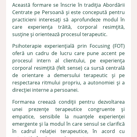
Această formare se înscrie în tradiția Abordării
Centrate pe Persoană și este concepută pentru
practicieni interesați să aprofundeze modul în
care experiența trăită, corporal resimțită,
susține și orientează procesul terapeutic.
Psihoterapie experiențială prin Focusing (FOT)
oferă un cadru de lucru care pune accent pe
procesul intern al clientului, pe experiența
corporal resimțită (felt sense) ca sursă centrală
de orientare a demersului terapeutic și pe
respectarea ritmului propriu, a autonomiei și a
direcției interne a persoanei.
Formarea creează condiții pentru dezvoltarea
unei prezențe terapeutice congruente și
empatice, sensibile la nuanțele experienței
emergente și la modul în care sensul se clarifică
în cadrul relației terapeutice, în acord cu