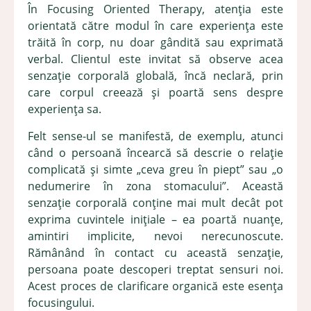
În Focusing Oriented Therapy, atenția este
orientată către modul în care experiența este
trăită în corp, nu doar gândită sau exprimată
verbal. Clientul este invitat să observe acea
senzație corporală globală, încă neclară, prin
care corpul creează și poartă sens despre
experiența sa.
Felt sense-ul se manifestă, de exemplu, atunci
când o persoană încearcă să descrie o relație
complicată și simte „ceva greu în piept” sau „o
nedumerire în zona stomacului”. Această
senzație corporală conține mai mult decât pot
exprima cuvintele inițiale – ea poartă nuanțe,
amintiri implicite, nevoi nerecunoscute.
Rămânând în contact cu această senzație,
persoana poate descoperi treptat sensuri noi.
Acest proces de clarificare organică este esența
focusingului.