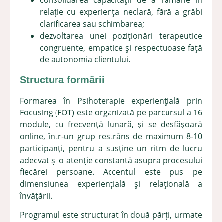
consolidarea capacității de a rămâne în
relație cu experiența neclară, fără a grăbi
clarificarea sau schimbarea;
dezvoltarea unei poziționări terapeutice
congruente, empatice și respectuoase față
de autonomia clientului.
Structura formării
Formarea în Psihoterapie experiențială prin
Focusing (FOT) este organizată pe parcursul a 16
module, cu frecvență lunară, și se desfășoară
online, într-un grup restrâns de maximum 8-10
participanți, pentru a susține un ritm de lucru
adecvat și o atenție constantă asupra procesului
fiecărei persoane. Accentul este pus pe
dimensiunea experiențială și relațională a
învățării.
Programul este structurat în două părți, urmate