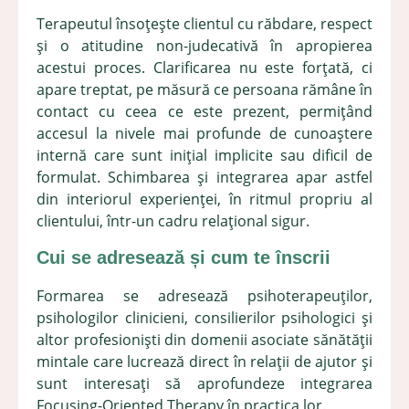
Terapeutul însoțește clientul cu răbdare, respect
și o atitudine non-judecativă în apropierea
acestui proces. Clarificarea nu este forțată, ci
apare treptat, pe măsură ce persoana rămâne în
contact cu ceea ce este prezent, permițând
accesul la nivele mai profunde de cunoaștere
internă care sunt inițial implicite sau dificil de
formulat. Schimbarea și integrarea apar astfel
din interiorul experienței, în ritmul propriu al
clientului, într-un cadru relațional sigur.
Cui se adresează și cum te înscrii
Formarea se adresează psihoterapeuților,
psihologilor clinicieni, consilierilor psihologici și
altor profesioniști din domenii asociate sănătății
mintale care lucrează direct în relații de ajutor și
sunt interesați să aprofundeze integrarea
Focusing-Oriented Therapy în practica lor.